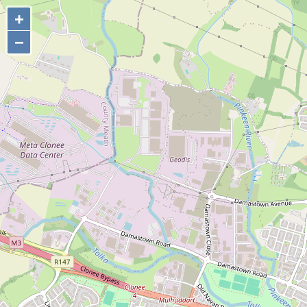
+
+
−
−