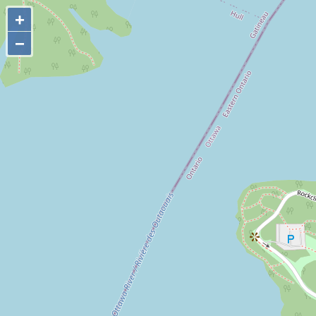
+
+
−
−