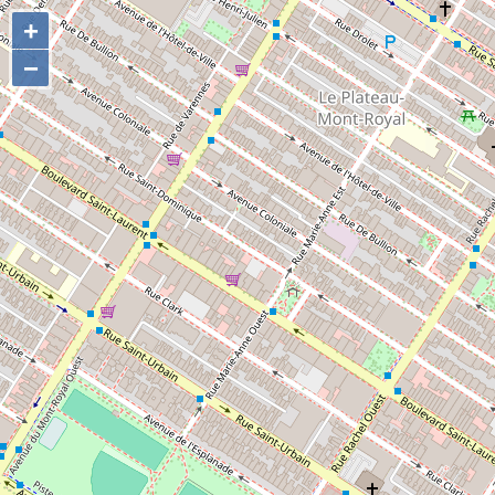
+
+
−
−