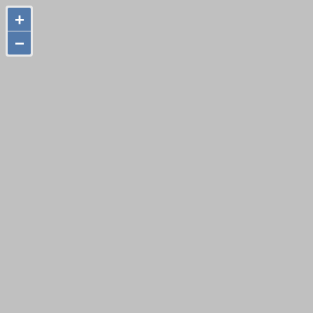
+
+
−
−