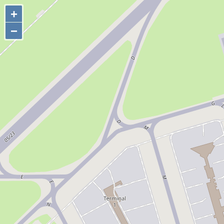
+
+
−
−