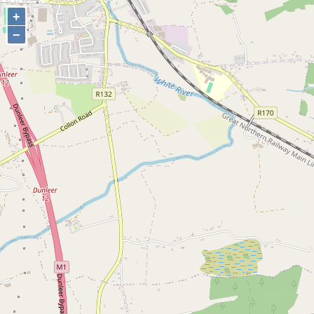
+
+
−
−