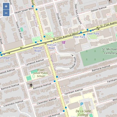
+
+
−
−