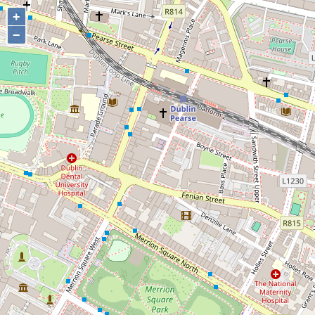
+
+
−
−