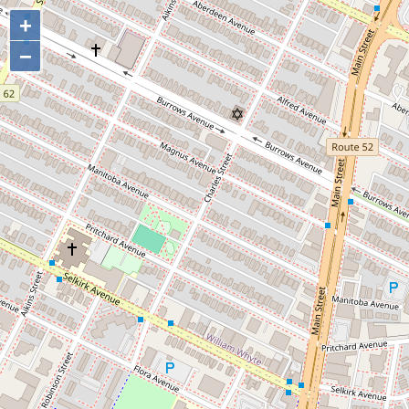
+
+
−
−