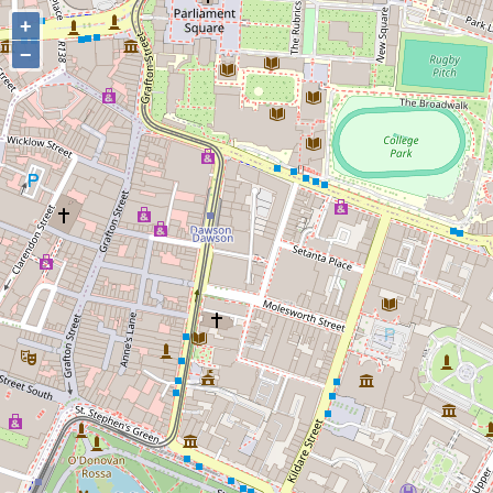
+
+
−
−