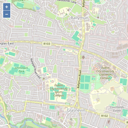
+
+
−
−