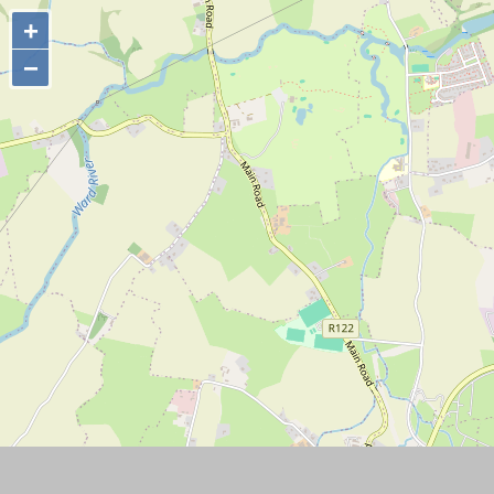
+
+
−
−