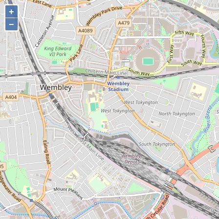
+
+
−
−