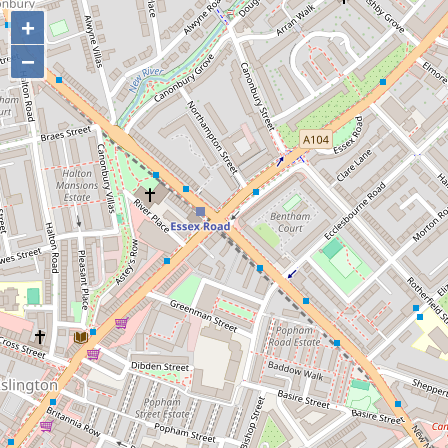
+
+
−
−