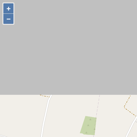
+
+
−
−