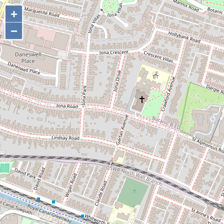
+
+
−
−