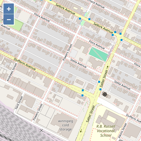
+
+
−
−