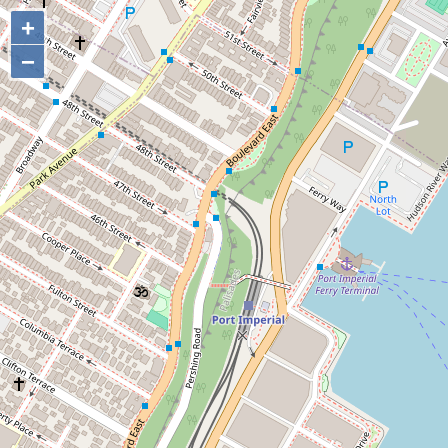
+
+
−
−