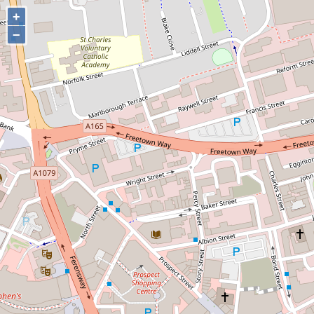
+
+
−
−