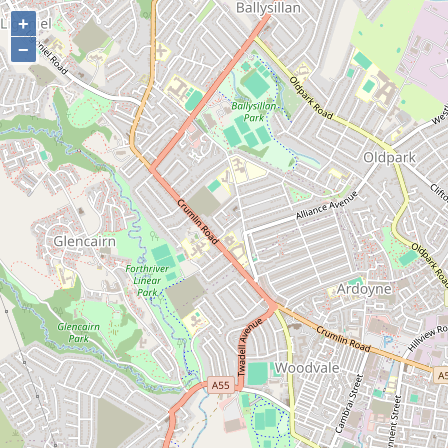
+
+
−
−