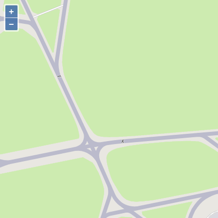
+
+
−
−