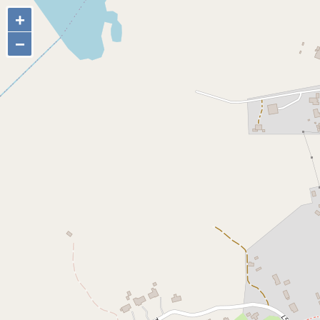
+
+
−
−