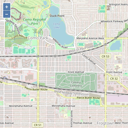
+
+
−
−