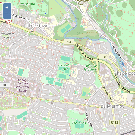
+
+
−
−