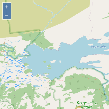
+
+
−
−