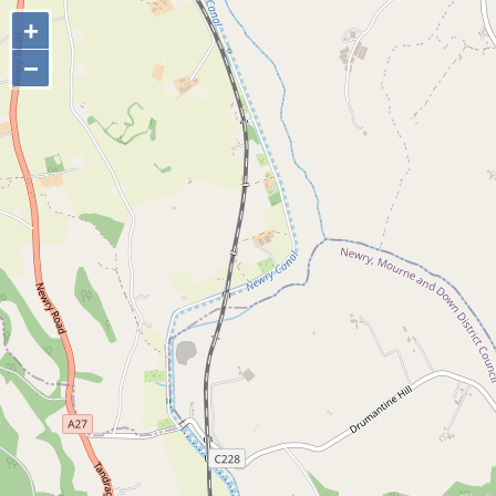
+
+
−
−