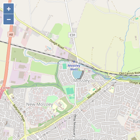
+
+
−
−