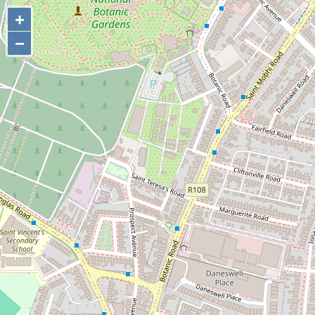
+
+
−
−