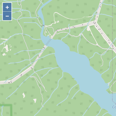
+
+
−
−