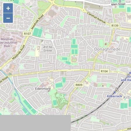
+
+
−
−